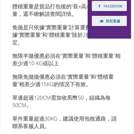
體積重量是貨品打包後的“長x高x寬/6000”的重
FACEBOOK
量，還不瞭解請查閱詳情。
旺旺客服
免拋是只依據“實際重量”計算運費，半拋是依
據“實際重量”和“體積重量”除於2後的重量為
定。
無限半拋優惠必須在“實際重量”和“體積重量”相
差少過10 KG或以上
無限免拋拋優惠必須在“實際重量”和“體積重
量”相差少過15KG的情况下有效。
單邊超過120CM需加收馬幣50，組織為每
50CM。
單件重量超過30KG，建議使用包稅通路，請
聯系客服人員。