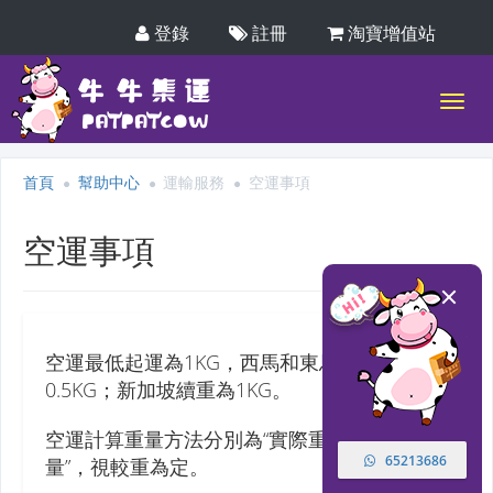
登錄
註冊
淘寶增值站
首頁
幫助中心
運輸服務
空運事項
空運事項
空運最低起運為1KG，西馬和東馬續重為
0.5KG；新加坡續重為1KG。
空運計算重量方法分別為“實際重量”與“體積重
65213686
量”，視較重為定。