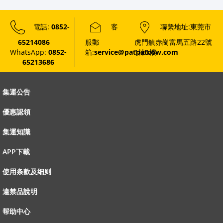
電話:
0852-
客
聯繫地址:東莞市
65214086
服郵
虎門鎮赤崗富馬五路22號
WhatsApp:
0852-
箱:
service@patpatcow.com
1棟1樓
65213686
集運公告
優惠認領
集運知識
APP下載
使用条款及细则
違禁品說明
帮助中心