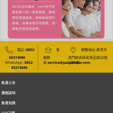
電話:
0852-
客
聯繫地址:東莞市
65214086
服郵
虎門鎮赤崗富馬五路22號
WhatsApp:
0852-
箱:
service@patpatcow.com
1棟1樓
65213686
集運公告
優惠認領
集運知識
APP下載