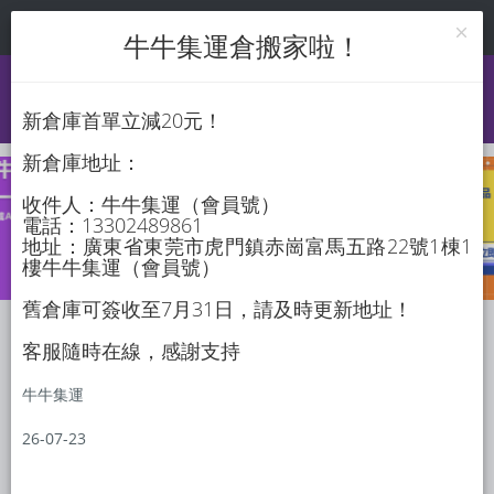
登錄
註冊
淘寶增值站
牛牛集運倉搬家啦！
新倉庫首單立減20元！
新倉庫地址：
收件人：牛牛集運（會員號）
電話：13302489861
地址：廣東省東莞市虎門鎮赤崗富馬五路22號1棟1
樓牛牛集運（會員號）
舊倉庫可簽收至7月31日，請及時更新地址！
運費估算
運單查詢
客服隨時在線，感謝支持
牛牛集運
26-07-23
65213686
立即查询