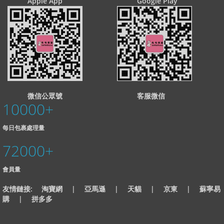
Apple App
Google Play
微信公眾號
客服微信
10000
+
每日包裹處理量
72000
+
會員量
友情鏈接:
淘寶網
|
亞馬遜
|
天貓
|
京東
|
蘇寧易
購
|
拼多多